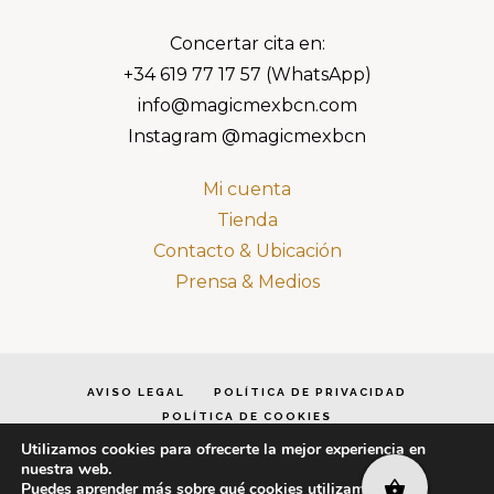
Concertar cita en:
+34 619 77 17 57 (WhatsApp)
info@magicmexbcn.com
Instagram @magicmexbcn
Mi cuenta
Tienda
Contacto & Ubicación
Prensa & Medios
AVISO LEGAL
POLÍTICA DE PRIVACIDAD
POLÍTICA DE COOKIES
TÉRMINOS Y CONDICIONES
Utilizamos cookies para ofrecerte la mejor experiencia en
nuestra web.
Puedes aprender más sobre qué cookies utilizamos o
Copyright © 2026 · MagicMex BCN by