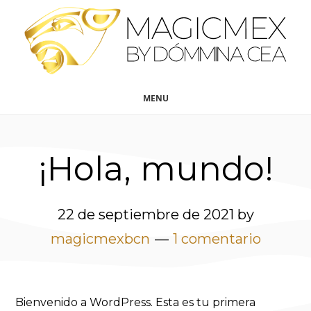
Saltar
Saltar
al
al
contenido
pie
principal
de
página
MENU
¡Hola, mundo!
22 de septiembre de 2021
by
magicmexbcn
1 comentario
Bienvenido a WordPress. Esta es tu primera