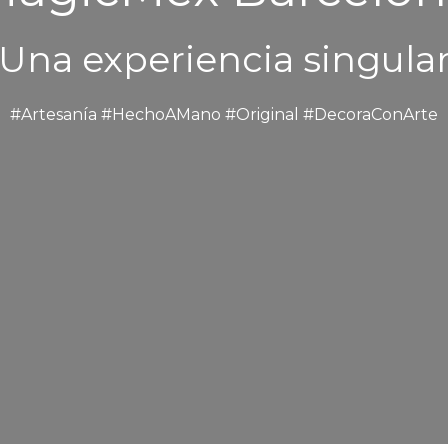
Una experiencia singula
#Artesanía #HechoAMano #Original #DecoraConArte