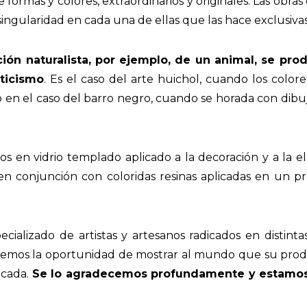
ormas y colores, extraordinarios y originales. Las obr
ngularidad en cada una de ellas que las hace exclusivas
ón naturalista, por ejemplo, de un animal, se produ
sticismo
. Es el caso del arte huichol, cuando los colo
 o en el caso del barro negro, cuando se horada con dibu
s en vidrio templado aplicado a la decoración y a la ela
en conjunción con coloridas resinas aplicadas en un p
.
cializado de artistas y artesanos radicados en distinta
s debemos la oportunidad de mostrar al mundo que su prod
icada.
Se lo agradecemos profundamente y estamo