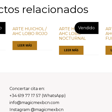
tos relacionados
ARTE HUICHOL /
ARTE HUICHOL /
AR
AHC LOBO ROJO
AHC LOBO
AH
NOCTURNAL
FU
LEER MÁS
LEER MÁS
Concertar cita en:
+34 619 77 17 57 (WhatsApp)
info@magicmexbcn.com
Instagram @magicmexbcn