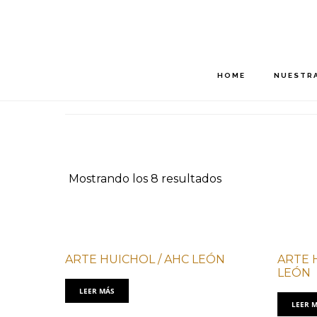
Saltar
Saltar
al
al
contenido
pie
principal
de
HOME
NUESTRA
página
Mostrando los 8 resultados
ARTE HUICHOL / AHC LEÓN
ARTE 
LEÓN
LEER MÁS
LEER 