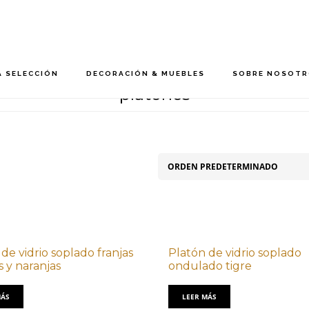
 SELECCIÓN
DECORACIÓN & MUEBLES
SOBRE NOSOT
platones
de vidrio soplado franjas
Platón de vidrio soplado
 y naranjas
ondulado tigre
MÁS
LEER MÁS