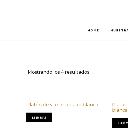
Saltar
Saltar
al
al
contenido
pie
principal
de
HOME
NUESTRA
página
Mostrando los 4 resultados
Platón de vidrio soplado blanco
Platón 
blancas
LEER MÁS
LEER 