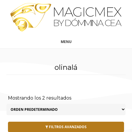
Saltar
Saltar
al
al
contenido
pie
principal
de
página
MENU
olinalá
Mostrando los 2 resultados
FILTROS AVANZADOS