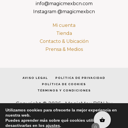
info@magicmexbcn.com
Instagram @magicmexbcn
Mi cuenta
Tienda
Contacto & Ubicación
Prensa & Medios
AVISO LEGAL
POLÍTICA DE PRIVACIDAD
POLÍTICA DE COOKIES
TÉRMINOS Y CONDICIONES
Copyright © 2026 · MagicMex BCN by
Dómina Cea · Todos los derechos reservados
Utilizamos cookies para ofrecerte la mejor experiencia en
·
Acceder
nuestra web.
Puedes aprender más sobre qué cookies utilizamos o
desactivarlas en los
ajustes
.
0