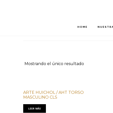
Saltar
Saltar
al
al
contenido
pie
principal
de
HOME
NUESTRA
página
Mostrando el único resultado
ARTE HUICHOL / AHT TORSO
MASCULINO CLS
LEER MÁS