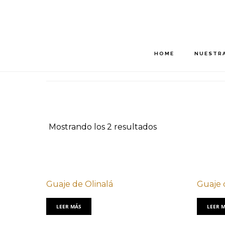
Saltar
Saltar
al
al
contenido
pie
principal
de
HOME
NUESTRA
página
Mostrando los 2 resultados
Guaje de Olinalá
Guaje 
LEER MÁS
LEER 