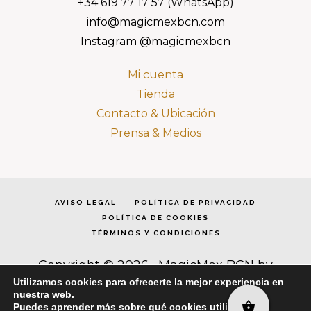
+34 619 77 17 57 (WhatsApp)
info@magicmexbcn.com
Instagram @magicmexbcn
Mi cuenta
Tienda
Contacto & Ubicación
Prensa & Medios
AVISO LEGAL
POLÍTICA DE PRIVACIDAD
POLÍTICA DE COOKIES
TÉRMINOS Y CONDICIONES
Copyright © 2026 · MagicMex BCN by
Dómina Cea · Todos los derechos reservados
Utilizamos cookies para ofrecerte la mejor experiencia en
·
Acceder
nuestra web.
Puedes aprender más sobre qué cookies utilizamos o