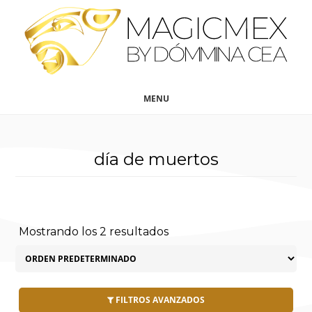
Saltar
Saltar
al
al
contenido
pie
principal
de
página
MENU
día de muertos
Mostrando los 2 resultados
FILTROS AVANZADOS