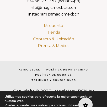
+34 619 77 17 57 (WhatsApp)
info@magicmexbcn.com
Instagram @magicmexbcn
Mi cuenta
Tienda
Contacto & Ubicación
Prensa & Medios
AVISO LEGAL
POLÍTICA DE PRIVACIDAD
POLÍTICA DE COOKIES
TÉRMINOS Y CONDICIONES
Copyright © 2026 · MagicMex BCN by
Dómina Cea · Todos los derechos reservados
Utilizamos cookies para ofrecerte la mejor experiencia en
·
Acceder
nuestra web.
Puedes aprender más sobre qué cookies utilizamos o