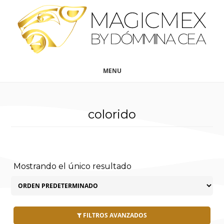
Saltar
Saltar
al
al
contenido
pie
principal
de
página
MENU
colorido
Mostrando el único resultado
FILTROS AVANZADOS