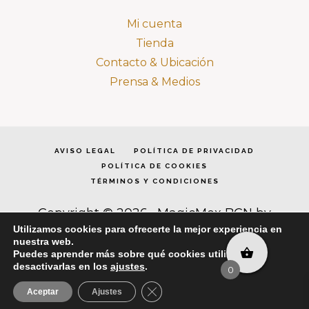
Mi cuenta
Tienda
Contacto & Ubicación
Prensa & Medios
AVISO LEGAL
POLÍTICA DE PRIVACIDAD
POLÍTICA DE COOKIES
TÉRMINOS Y CONDICIONES
Copyright © 2026 · MagicMex BCN by
Dómina Cea · Todos los derechos reservados
Utilizamos cookies para ofrecerte la mejor experiencia en
·
Acceder
nuestra web.
Puedes aprender más sobre qué cookies utilizamos o
desactivarlas en los
ajustes
.
0
CERRAR EL BANNER DE COOKIE
Aceptar
Ajustes