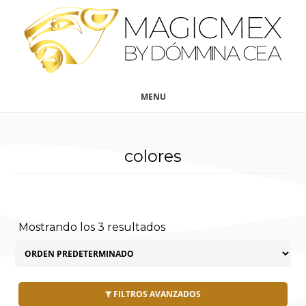
Saltar
Saltar
al
al
contenido
pie
principal
de
página
MENU
colores
Mostrando los 3 resultados
FILTROS AVANZADOS