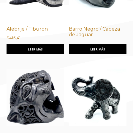
Alebrije / Tiburón
Barro Negro / Cabeza
de Jaguar
$
415,41
LEER MÁS
LEER MÁS