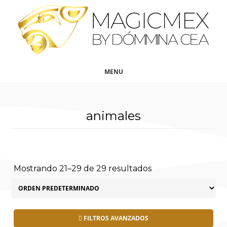
Saltar
Saltar
al
al
contenido
pie
principal
de
página
MENU
animales
Mostrando 21–29 de 29 resultados
FILTROS AVANZADOS